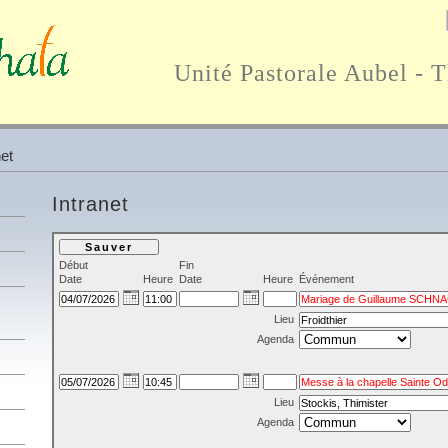
Unité Pastorale Aubel - 
net
Intranet
Début
Fin
Date
Heure
Date
Heure
Événement
Lieu
Agenda
Lieu
Agenda