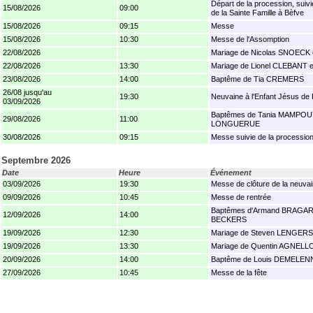
Départ de la procession, suiv
15/08/2026
09:00
de la Sainte Famille à Bèfve
15/08/2026
09:15
Messe
15/08/2026
10:30
Messe de l'Assomption
22/08/2026
Mariage de Nicolas SNOECK
22/08/2026
13:30
Mariage de Lionel CLEBANT 
23/08/2026
14:00
Baptême de Tia CREMERS
26/08 jusqu'au
19:30
Neuvaine à l'Enfant Jésus de
03/09/2026
Baptêmes de Tania MAMPOU
29/08/2026
11:00
LONGUERUE
30/08/2026
09:15
Messe suivie de la processio
Septembre 2026
Date
Heure
Événement
03/09/2026
19:30
Messe de clôture de la neuva
09/09/2026
10:45
Messe de rentrée
Baptêmes d'Armand BRAGARD
12/09/2026
14:00
BECKERS
19/09/2026
12:30
Mariage de Steven LENGERS
19/09/2026
13:30
Mariage de Quentin AGNELL
20/09/2026
14:00
Baptême de Louis DEMELEN
27/09/2026
10:45
Messe de la fête