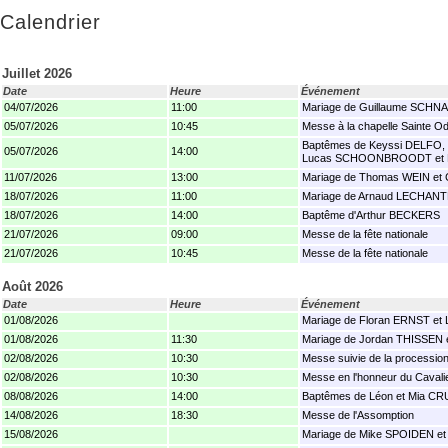
Calendrier
Juillet 2026
Date
Heure
Événement
04/07/2026
11:00
Mariage de Guillaume SCHN
05/07/2026
10:45
Messe à la chapelle Sainte Odi
Baptêmes de Keyssi DELFO,
05/07/2026
14:00
Lucas SCHOONBROODT et 
11/07/2026
13:00
Mariage de Thomas WEIN et
18/07/2026
11:00
Mariage de Arnaud LECHANT
18/07/2026
14:00
Baptême d'Arthur BECKERS
21/07/2026
09:00
Messe de la fête nationale
21/07/2026
10:45
Messe de la fête nationale
Août 2026
Date
Heure
Événement
01/08/2026
Mariage de Floran ERNST et
01/08/2026
11:30
Mariage de Jordan THISSEN
02/08/2026
10:30
Messe suivie de la processio
02/08/2026
10:30
Messe en l'honneur du Cavali
08/08/2026
14:00
Baptêmes de Léon et Mia C
14/08/2026
18:30
Messe de l'Assomption
15/08/2026
Mariage de Mike SPOIDEN e