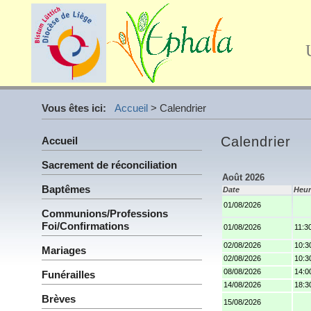
Vous êtes ici:
Accueil
>
Calendrier
Calendrier
Accueil
Sacrement de réconciliation
Août 2026
Baptêmes
Date
Heur
01/08/2026
Communions/Professions
Foi/Confirmations
01/08/2026
11:3
02/08/2026
10:3
Mariages
02/08/2026
10:3
08/08/2026
14:0
Funérailles
14/08/2026
18:3
Brèves
15/08/2026